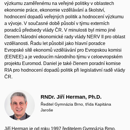
výzkumu zaměřenému na veřejné politiky v oblastech
ekonomie práce, ekonomie vzdělávání a školství,
hodnocení dopadů veřejných politik a hodnocení výzkumu
a vývoje. V současné době působí v týmu externích
poradců předsedy vlády ČR. V minulosti byl mimo jiné
členem Národní ekonomické rady vlády NERV II pro oblast
vzdělanosti. Řadu let působil jako hlavní poradce
Evropské sítě ekonomů vzdělávání pro Evropskou komisi
(EENEE) a je vedoucím národního týmu v celoevropském
projektu Euromod. Daniel je také členem poradní komise
RIA pro hodnocení dopadů politik při legislativní radě vlády
ČR.
RNDr. Jiří Herman, Ph.D.
Ředitel Gymnázia Brno, třída Kapitána
Jaroše
Jiří Herman je od roku 1997 ředitelem Gymnázia Brno,