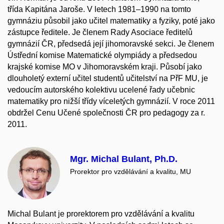
třída Kapitána Jaroše. V letech 1981–1990 na tomto
gymnáziu působil jako učitel matematiky a fyziky, poté jako
zástupce ředitele. Je členem Rady Asociace ředitelů
gymnázií ČR, předsedá její jihomoravské sekci. Je členem
Ústřední komise Matematické olympiády a předsedou
krajské komise MO v Jihomoravském kraji. Působí jako
dlouholetý externí učitel studentů učitelství na PřF MU, je
vedoucím autorského kolektivu ucelené řady učebnic
matematiky pro nižší třídy víceletých gymnázií. V roce 2011
obdržel Cenu Učené společnosti ČR pro pedagogy za r.
2011.
Mgr. Michal Bulant, Ph.D.
Prorektor pro vzdělávání a kvalitu, MU
Michal Bulant je prorektorem pro vzdělávání a kvalitu