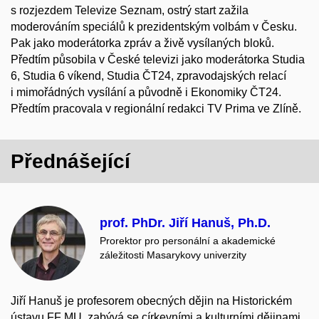
s rozjezdem Televize Seznam, ostrý start zažila
moderováním speciálů k prezidentským volbám v Česku.
Pak jako moderátorka zpráv a živě vysílaných bloků.
Předtím působila v České televizi jako moderátorka Studia
6, Studia 6 víkend, Studia ČT24, zpravodajských relací
i mimořádných vysílání a původně i Ekonomiky ČT24.
Předtím pracovala v regionální redakci TV Prima ve Zlíně.
Přednášející
prof. PhDr. Jiří Hanuš, Ph.D.
Prorektor pro personální a akademické
záležitosti Masarykovy univerzity
Jiří Hanuš je profesorem obecných dějin na Historickém
ústavu FF MU, zabývá se církevními a kulturními dějinami