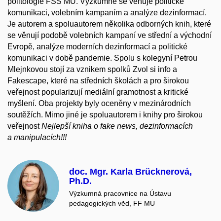
politologie FSS MU. Výzkumně se věnuje politické
komunikaci, volebním kampaním a analýze dezinformací.
Je autorem a spoluautorem několika odborných knih, které
se věnují podobě volebních kampaní ve střední a východní
Evropě, analýze moderních dezinformací a politické
komunikaci v době pandemie. Spolu s kolegyní Petrou
Mlejnkovou stojí za vznikem spolků Zvol si info a
Fakescape, které na středních školách a pro širokou
veřejnost popularizují mediální gramotnost a kritické
myšlení. Oba projekty byly oceněny v mezinárodních
soutěžích. Mimo jiné je spoluautorem i knihy pro širokou
veřejnost
Nejlepší kniha o fake news, dezinformacích
a manipulacích!!!
doc. Mgr. Karla Brücknerová,
Ph.D.
Výzkumná pracovnice na Ústavu
pedagogických věd, FF MU